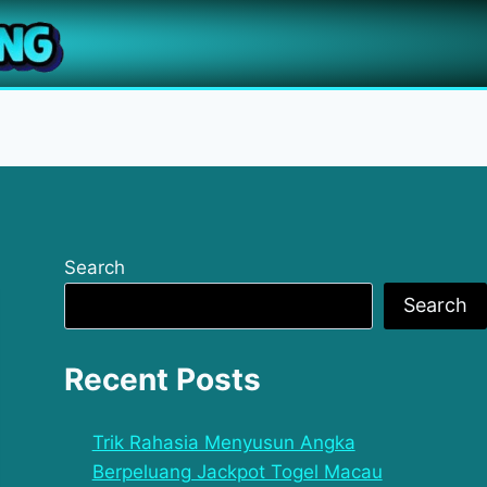
Search
Search
Recent Posts
Trik Rahasia Menyusun Angka
Berpeluang Jackpot Togel Macau