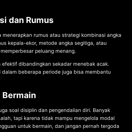
si dan Rumus
ga menerapkan rumus atau strategi kombinasi angka
mus kepala-ekor, metode angka segitiga, atau
u memperbesar peluang menang.
h efektif dibandingkan sekadar menebak acak.
uji dalam beberapa periode juga bisa membantu
i Bermain
uga soal disiplin dan pengendalian diri. Banyak
salah, tapi karena tidak mampu mengelola modal
ingguan untuk bermain, dan jangan pernah tergoda