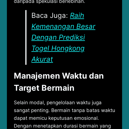
daripada spekulasi berlebihan.
Baca Juga:
Raih
Kemenangan Besar
Dengan Prediksi
Togel Hongkong
Akurat
Manajemen Waktu dan
Target Bermain
Selain modal, pengelolaan waktu juga
sangat penting. Bermain tanpa batas waktu
dapat memicu keputusan emosional.
Dengan menetapkan durasi bermain yang