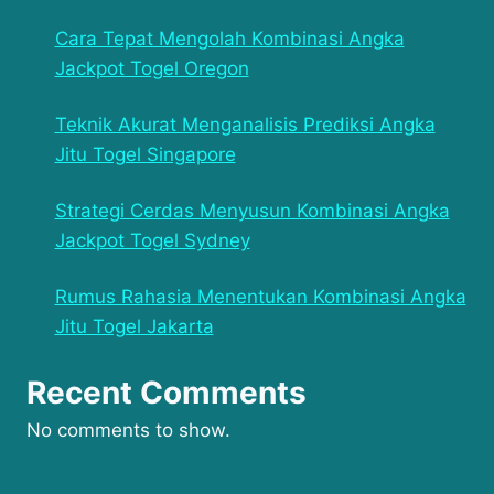
Cara Tepat Mengolah Kombinasi Angka
Jackpot Togel Oregon
Teknik Akurat Menganalisis Prediksi Angka
Jitu Togel Singapore
Strategi Cerdas Menyusun Kombinasi Angka
Jackpot Togel Sydney
Rumus Rahasia Menentukan Kombinasi Angka
Jitu Togel Jakarta
Recent Comments
No comments to show.