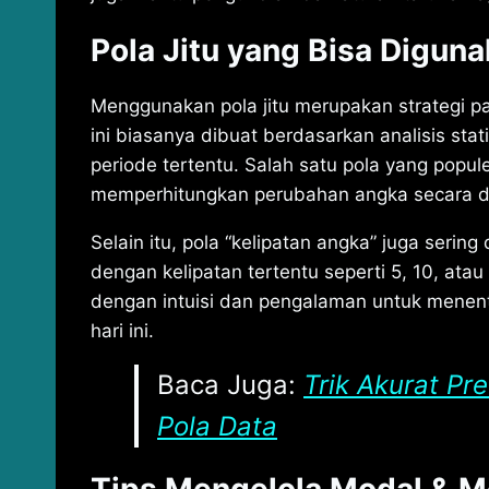
Pola Jitu yang Bisa Digunak
Menggunakan pola jitu merupakan strategi pa
ini biasanya dibuat berdasarkan analisis sta
periode tertentu. Salah satu pola yang popul
memperhitungkan perubahan angka secara d
Selain itu, pola “kelipatan angka” juga serin
dengan kelipatan tertentu seperti 5, 10, ata
dengan intuisi dan pengalaman untuk menent
hari ini.
Baca Juga:
Trik Akurat Pr
Pola Data
Tips Mengelola Modal & 