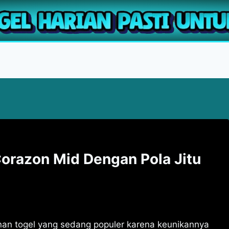
Togel Corazon Mid
orazon Mid Dengan Pola Jitu
nan togel yang sedang populer karena keunikannya