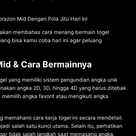
akan membahas cara menang bermain togel
ang bisa kamu coba hari ini agar peluang
id & Cara Bermainnya
gel yang memiliki sistem pengundian angka unik
nakan angka 2D, 3D, hingga 4D yang harus ditebak
 memilih angka favorit atau mengikuti angka
 memahami cara kerja togel ini secara mendetail.
di salah satu kunci utama. Selain itu, perhatikan
gar tidak salah langkah saat memasang angka.