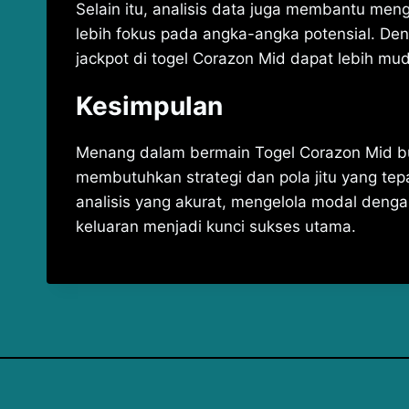
Selain itu, analisis data juga membantu men
lebih fokus pada angka-angka potensial. D
jackpot di togel Corazon Mid dapat lebih mud
Kesimpulan
Menang dalam bermain Togel Corazon Mid bu
membutuhkan strategi dan pola jitu yang te
analisis yang akurat, mengelola modal dengan
keluaran menjadi kunci sukses utama.