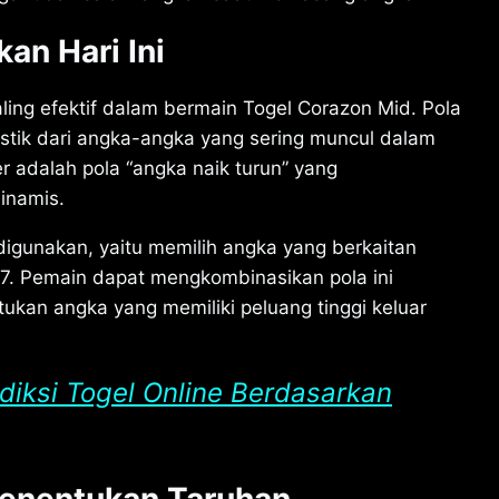
an Hari Ini
ling efektif dalam bermain Togel Corazon Mid. Pola
tistik dari angka-angka yang sering muncul dalam
er adalah pola “angka naik turun” yang
inamis.
g digunakan, yaitu memilih angka yang berkaitan
u 7. Pemain dapat mengkombinasikan pola ini
ukan angka yang memiliki peluang tinggi keluar
ediksi Togel Online Berdasarkan
Menentukan Taruhan