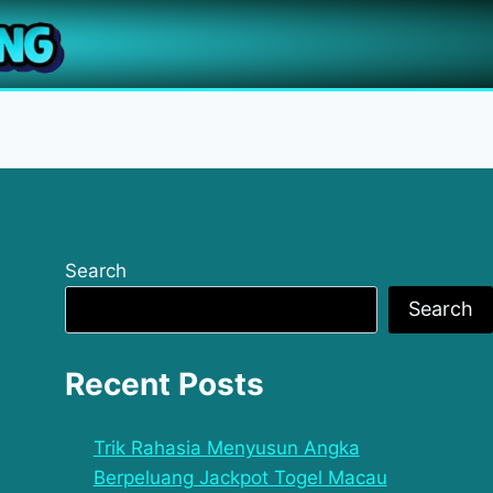
an
Search
Search
Recent Posts
Trik Rahasia Menyusun Angka
Berpeluang Jackpot Togel Macau