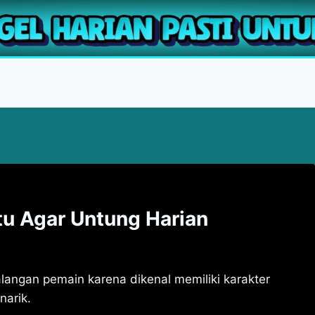
trategi Jitu Agar Untung Hari
itu Agar Untung Harian
alangan pemain karena dikenal memiliki karakter
narik.