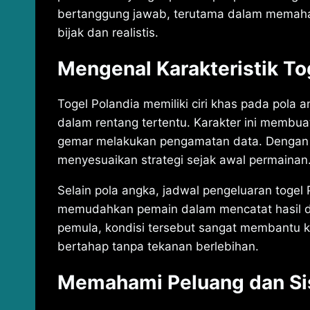
bertanggung jawab, terutama dalam memah
bijak dan realistis.
Mengenal Karakteristik To
Togel Polandia memiliki ciri khas pada pola
dalam rentang tertentu. Karakter ini membu
gemar melakukan pengamatan data. Dengan 
menyesuaikan strategi sejak awal permainan
Selain pola angka, jadwal pengeluaran togel P
memudahkan pemain dalam mencatat hasil d
pemula, kondisi tersebut sangat membantu k
bertahap tanpa tekanan berlebihan.
Memahami Peluang dan Si