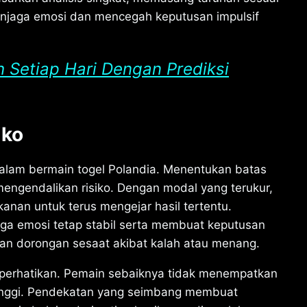
menjaga emosi dan mencegah keputusan impulsif
Setiap Hari Dengan Prediksi
iko
lam bermain togel Polandia. Menentukan batas
gendalikan risiko. Dengan modal yang terukur,
nan untuk terus mengejar hasil tertentu.
ga emosi tetap stabil serta membuat keputusan
kan dorongan sesaat akibat kalah atau menang.
 diperhatikan. Pemain sebaiknya tidak menempatkan
tinggi. Pendekatan yang seimbang membuat