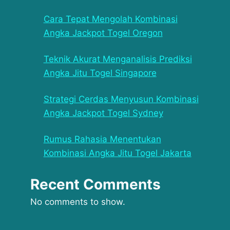
Cara Tepat Mengolah Kombinasi
Angka Jackpot Togel Oregon
Teknik Akurat Menganalisis Prediksi
Angka Jitu Togel Singapore
Strategi Cerdas Menyusun Kombinasi
Angka Jackpot Togel Sydney
Rumus Rahasia Menentukan
Kombinasi Angka Jitu Togel Jakarta
Recent Comments
No comments to show.