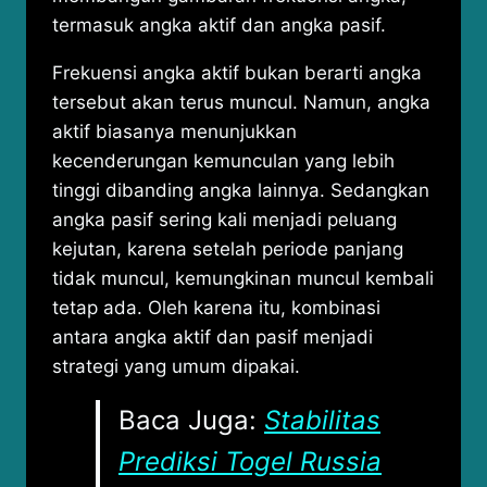
termasuk angka aktif dan angka pasif.
Frekuensi angka aktif bukan berarti angka
tersebut akan terus muncul. Namun, angka
aktif biasanya menunjukkan
kecenderungan kemunculan yang lebih
tinggi dibanding angka lainnya. Sedangkan
angka pasif sering kali menjadi peluang
kejutan, karena setelah periode panjang
tidak muncul, kemungkinan muncul kembali
tetap ada. Oleh karena itu, kombinasi
antara angka aktif dan pasif menjadi
strategi yang umum dipakai.
Baca Juga:
Stabilitas
Prediksi Togel Russia