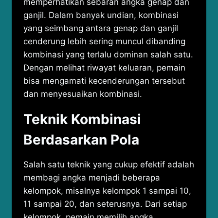
memperhatikan sebaran angka genap dan
ganjil. Dalam banyak undian, kombinasi
yang seimbang antara genap dan ganjil
cenderung lebih sering muncul dibanding
kombinasi yang terlalu dominan salah satu.
Dengan melihat riwayat keluaran, pemain
bisa mengamati kecenderungan tersebut
dan menyesuaikan kombinasi.
Teknik Kombinasi
Berdasarkan Pola
Salah satu teknik yang cukup efektif adalah
membagi angka menjadi beberapa
kelompok, misalnya kelompok 1 sampai 10,
11 sampai 20, dan seterusnya. Dari setiap
kelompok, pemain memilih angka