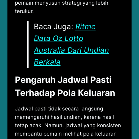
pemain menyusun strategi yang lebih
terukur.
Baca Juga:
Ritme
Data Oz Lotto
Australia Dari Undian
Berkala
Pengaruh Jadwal Pasti
Terhadap Pola Keluaran
Jadwal pasti tidak secara langsung
memengaruhi hasil undian, karena hasil
tetap acak. Namun, jadwal yang konsisten
membantu pemain melihat pola keluaran