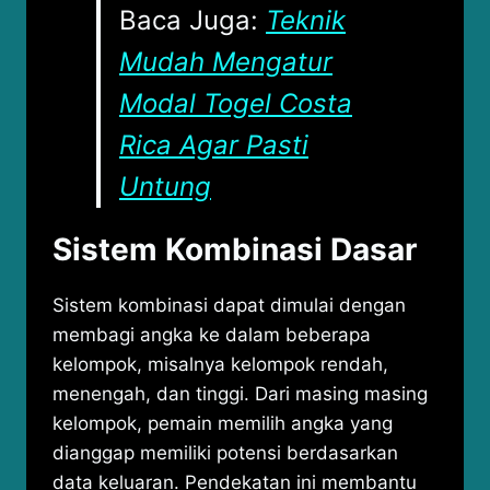
Baca Juga:
Teknik
Mudah Mengatur
Modal Togel Costa
Rica Agar Pasti
Untung
Sistem Kombinasi Dasar
Sistem kombinasi dapat dimulai dengan
membagi angka ke dalam beberapa
kelompok, misalnya kelompok rendah,
menengah, dan tinggi. Dari masing masing
kelompok, pemain memilih angka yang
dianggap memiliki potensi berdasarkan
data keluaran. Pendekatan ini membantu