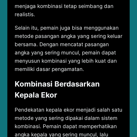
menjaga kombinasi tetap seimbang dan
realistis.
Selain itu, pemain juga bisa menggunakan
metode pasangan angka yang sering keluar
bersama. Dengan mencatat pasangan
angka yang sering muncul, pemain dapat
menyusun kombinasi yang lebih kuat dan
memiliki dasar pengamatan.
Kombinasi Berdasarkan
Kepala Ekor
Pendekatan kepala ekor menjadi salah satu
metode yang sering dipakai dalam sistem
kombinasi. Pemain dapat memperhatikan
angka kepala yang sering muncul, lalu