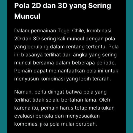
Pola 2D dan 3D yang Sering
Muncul
Dalam permainan Togel Chile, kombinasi
2D dan 3D sering kali muncul dengan pola
yang berulang dalam rentang tertentu. Pola
ini biasanya terlihat dari angka yang sering
muncul bersama dalam beberapa periode.
Pemain dapat memanfaatkan pola ini untuk
menyusun kombinasi yang lebih terarah.
Namun, perlu diingat bahwa pola yang
terlihat tidak selalu bertahan lama. Oleh
karena itu, pemain harus tetap melakukan
evaluasi berkala dan menyesuaikan
kombinasi jika pola mulai berubah.