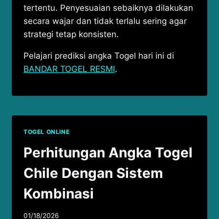
tertentu. Penyesuaian sebaiknya dilakukan
secara wajar dan tidak terlalu sering agar
strategi tetap konsisten.
Pelajari prediksi angka Togel hari ini di
BANDAR TOGEL RESMI
.
TOGEL ONLINE
Perhitungan Angka Togel
Chile Dengan Sistem
Kombinasi
01/18/2026