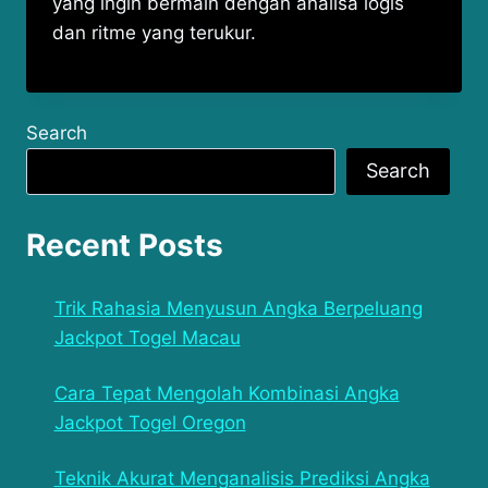
yang ingin bermain dengan analisa logis
dan ritme yang terukur.
Search
Search
Recent Posts
Trik Rahasia Menyusun Angka Berpeluang
Jackpot Togel Macau
Cara Tepat Mengolah Kombinasi Angka
Jackpot Togel Oregon
Teknik Akurat Menganalisis Prediksi Angka