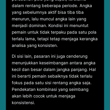
dalam rentang beberapa periode. Angka
yang sebelumnya aktif bisa tiba tiba
menurun, lalu muncul angka lain yang
menjadi dominan. Kondisi ini menuntut
pemain untuk tidak terpaku pada satu pola
terlalu lama, tetapi tetap menjaga kerangka
analisa yang konsisten.
Di sisi lain, pasaran ini juga cenderung
menunjukkan keseimbangan antara angka
kecil dan besar dalam jangka panjang. Hal
ini berarti pemain sebaiknya tidak terlalu
fokus pada satu sisi rentang angka saja.
Pendekatan kombinasi yang seimbang
akan lebih cocok untuk menjaga
konsistensi.