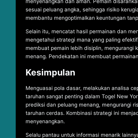
menyenangkan dan aman. Pemain disaranka
sesuai peluang angka, sehingga risiko kerugi
membantu mengoptimalkan keuntungan tanpa 
Selain itu, mencatat hasil permainan dan me
mengetahui strategi mana yang paling efekti
membuat pemain lebih disiplin, mengurangi 
menang. Pendekatan ini membuat permainan 
Kesimpulan
Menguasai pola dasar, melakukan analisa ce
taruhan sangat penting dalam Togel New Yor
prediksi dan peluang menang, mengurangi r
taruhan cerdas. Kombinasi strategi ini menj
menyenangkan.
Selalu pantau untuk informasi menarik lainny