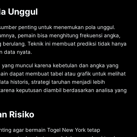
ola Unggul
n sumber penting untuk menemukan pola unggul.
mnya, pemain bisa menghitung frekuensi angka,
 berulang. Teknik ini membuat prediksi tidak hanya
n data nyata.
 yang muncul karena kebetulan dan angka yang
ain dapat membuat tabel atau grafik untuk melihat
a historis, strategi taruhan menjadi lebih
karena keputusan diambil berdasarkan analisa yang
n Risiko
ting agar bermain Togel New York tetap