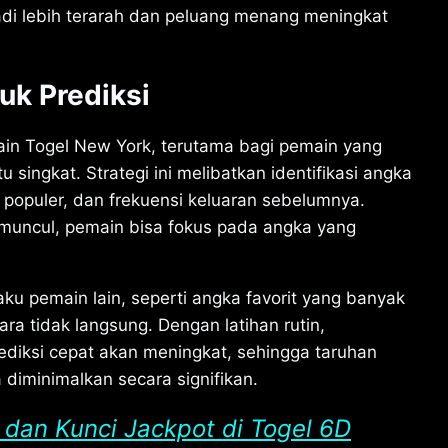
jadi lebih terarah dan peluang menang meningkat
uk Prediksi
in Togel New York, terutama bagi pemain yang
ingkat. Strategi ini melibatkan identifikasi angka
 populer, dan frekuensi keluaran sebelumnya.
muncul, pemain bisa fokus pada angka yang
u pemain lain, seperti angka favorit yang banyak
ara tidak langsung. Dengan latihan rutin,
ksi cepat akan meningkat, sehingga taruhan
a diminimalkan secara signifikan.
 dan Kunci Jackpot di Togel 6D