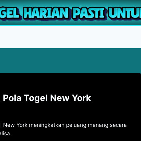
Bermain di Togel New York
n Pola Togel New York
gel New York meningkatkan peluang menang secara
lisa.