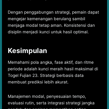
Dengan penggabungan strategi, pemain dapat
mengejar kemenangan berulang sambil
menjaga modal tetap aman. Konsistensi dan
disiplin menjadi kunci untuk hasil optimal.
Kesimpulan
Memahami pola angka, fase aktif, dan ritme
periode adalah kunci meraih hasil maksimal di
Togel Fujian 23. Strategi berbasis data
membuat prediksi lebih akurat.
Manajemen modal, penyesuaian tempo,
evaluasi rutin, serta integrasi strategi jangka