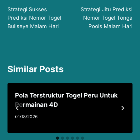
Post
Strategi Sukses
Strategi Jitu Prediksi
navigation
Prediksi Nomor Togel
Nomor Togel Tonga
Bullseye Malam Hari
Pools Malam Hari
Similar Posts
Pola Terstruktur Togel Peru Untuk
Permainan 4D
01/18/2026