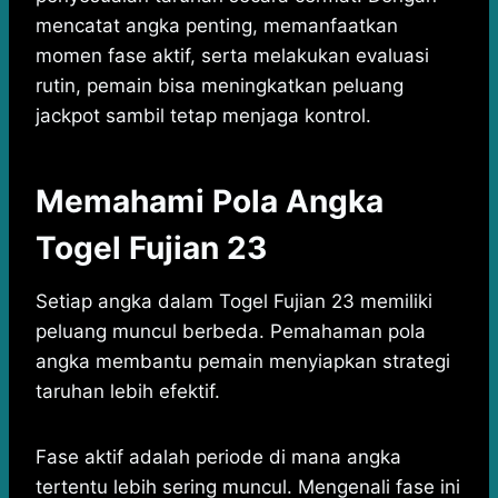
mencatat angka penting, memanfaatkan
momen fase aktif, serta melakukan evaluasi
rutin, pemain bisa meningkatkan peluang
jackpot sambil tetap menjaga kontrol.
Memahami Pola Angka
Togel Fujian 23
Setiap angka dalam Togel Fujian 23 memiliki
peluang muncul berbeda. Pemahaman pola
angka membantu pemain menyiapkan strategi
taruhan lebih efektif.
Fase aktif adalah periode di mana angka
tertentu lebih sering muncul. Mengenali fase ini